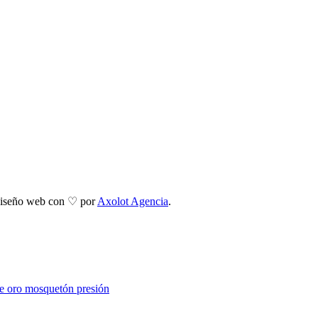
 Diseño web con ♡ por
Axolot Agencia
.
de oro
mosquetón
presión