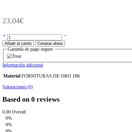
23,04
€
Ref.
404
Añadir al carrito
Comprar ahora
18k
Garantía de pago seguro
Roscas
bola
universal
Información adicional
cantidad
Material
FORNITURAS DE ORO 18K
Valoraciones (0)
Based on 0 reviews
0.00
Overall
0%
0%
0%