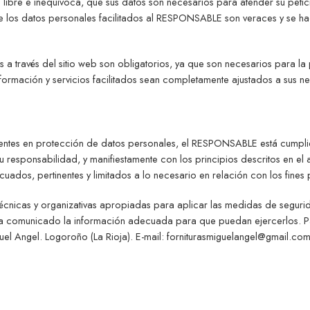
bre e inequívoca, que sus datos son necesarios para atender su petición
ue los datos personales facilitados al RESPONSABLE son veraces y se 
a través del sitio web son obligatorios, ya que son necesarios para la
información y servicios facilitados sean completamente ajustados a sus 
gentes en protección de datos personales, el RESPONSABLE está cumpli
responsabilidad, y manifiestamente con los principios descritos en el 
decuados, pertinentes y limitados a lo necesario en relación con los fines
écnicas y organizativas apropiadas para aplicar las medidas de segur
ha comunicado la información adecuada para que puedan ejercerlos. Pa
uel Angel. Logoroño (La Rioja). E-mail: forniturasmiguelangel@gmail.com