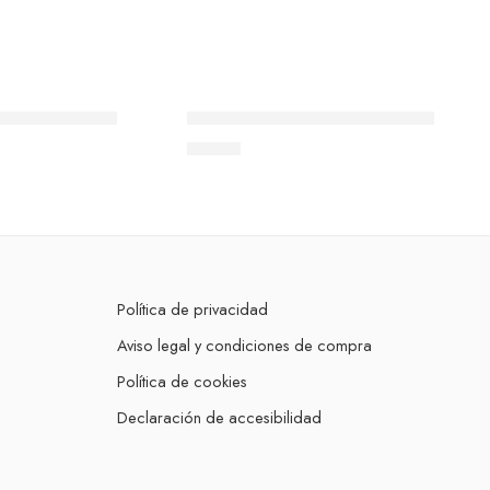
)
osca universal
Ref.404B Rosca universal bola
22,37
€
Política de privacidad
Aviso legal y condiciones de compra
Política de cookies
Declaración de accesibilidad