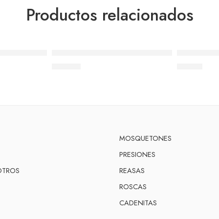
Productos relacionados
reforzada 7MM
Ref.303 18K Mosquetón con asa (12.5×4.5mm
Ref. 402B R
280,73
€
23,00
€
MOSQUETONES
PRESIONES
OTROS
REASAS
ROSCAS
CADENITAS