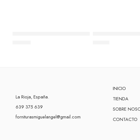
Ref.302 18K Mosquetón con asa (11x4mm)
Ref.207 18K Reasa 
190,89
€
131,51
€
INICIO
La Rioja, España.
TIENDA
639 375 639
SOBRE NOS
forniturasmiguelangel@gmail.com
CONTACTO