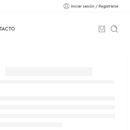
Iniciar sesión / Registrarse
TACTO
Ref. 400 18k Rosca metal
paso 0,80 mm