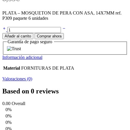
PLATA – MOSQUETON DE PERA CON ASA, 14X7MM ref.
P309 paquete 6 unidades
Ref.
P309
Añadir al carrito
Comprar ahora
Mosquetón
Garantía de pago seguro
pera
con
asa
Información adicional
,
14X7MMpaquete
Material
FORNITURAS DE PLATA
6
unidades
Valoraciones (0)
cantidad
Based on 0 reviews
0.00
Overall
0%
0%
0%
0%