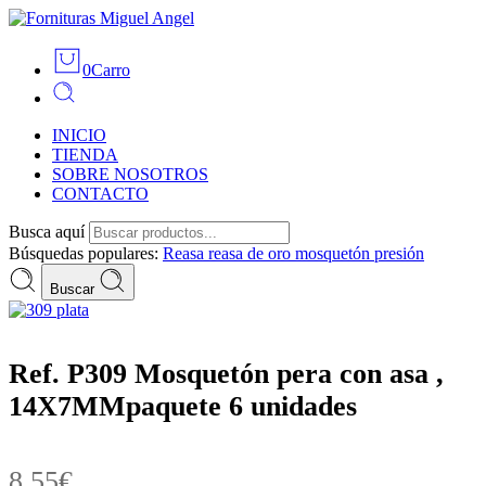
0
Carro
INICIO
TIENDA
SOBRE NOSOTROS
CONTACTO
Busca aquí
Búsquedas populares:
Reasa
reasa de oro
mosquetón
presión
Buscar
Ref. P309 Mosquetón pera con asa ,
14X7MMpaquete 6 unidades
8,55
€