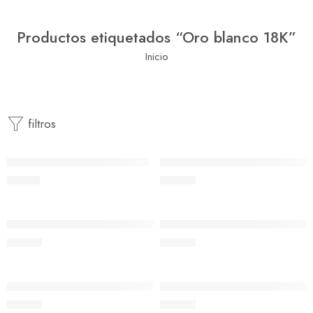
Productos etiquetados “Oro blanco 18K”
Inicio
Añadir al carrito
Añadir al carrito
filtros
Ref 532B Presión 4,6×3,9mm
Ref. 311B Mosquetón con asa 
30,53
€
109,78
€
Añadir al carrito
Añadir al carrito
Ref. 301B Mosquetón con asa (9x3mm)
Ref. 302B Mosquetón con asa 
127,08
€
184,23
€
Añadir al carrito
Añadir al carrito
Ref. 303B Mosquetón con asa (12.5×4.5mm)
Ref. 306B Mosquetón pera asa
271,82
€
140,87
€
Añadir al carrito
Añadir al carrito