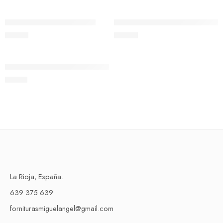
Ref. 402B Rosca universal
Ref.403B Rosca metal paso 0
23,00
€
36,99
€
Añadir al carrito
Ref.404B Rosca universal bola
22,37
€
La Rioja, España.
639 375 639
forniturasmiguelangel@gmail.com